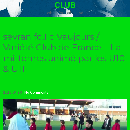
CLUB
Where football is god
sevran fc,Fc Vaujours /
Variété Club de France – La
mi-temps animé par les U10
& U11
2026-01-30
|
No Comments