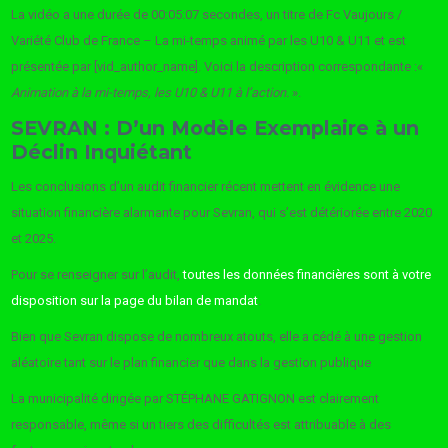
La vidéo a une durée de 00:05:07 secondes, un titre de Fc Vaujours /
Variété Club de France – La mi-temps animé par les U10 & U11 et est
présentée par [vid_author_name]. Voici la description correspondante :«
Animation à la mi-temps, les U10 & U11 à l’action.
».
SEVRAN : D’un Modèle Exemplaire à un
Déclin Inquiétant
Les conclusions d’un audit financier récent mettent en évidence une
situation financière alarmante pour Sevran, qui s’est détériorée entre 2020
et 2025.
Pour se renseigner sur l’audit,
toutes les données financières sont à votre
disposition sur la page du bilan de mandat
.
Bien que Sevran dispose de nombreux atouts, elle a cédé à une gestion
aléatoire tant sur le plan financier que dans la gestion publique
La municipalité dirigée par STÉPHANE GATIGNON est clairement
responsable, même si un tiers des difficultés est attribuable à des