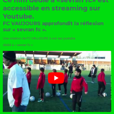
Ce film dédié à «sevran fc» est
accessible en streaming sur
Youtube.
FC VAUJOURS approfondit la réflexion
sur « sevran fc ».
Une création de FC VAUJOURS à voir sur youtube.
dédié à « sevran fc »: