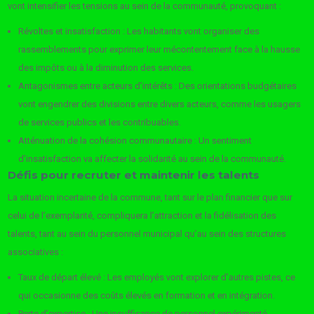
vont intensifier les tensions au sein de la communauté, provoquant :
Révoltes et insatisfaction : Les habitants vont organiser des
rassemblements pour exprimer leur mécontentement face à la hausse
des impôts ou à la diminution des services.
Antagonismes entre acteurs d’intérêts : Des orientations budgétaires
vont engendrer des divisions entre divers acteurs, comme les usagers
de services publics et les contribuables.
Atténuation de la cohésion communautaire : Un sentiment
d’insatisfaction va affecter la solidarité au sein de la communauté.
Défis pour recruter et maintenir les talents
La situation incertaine de la commune, tant sur le plan financier que sur
celui de l’exemplarité, compliquera l’attraction et la fidélisation des
talents, tant au sein du personnel municipal qu’au sein des structures
associatives :
Taux de départ élevé : Les employés vont explorer d’autres pistes, ce
qui occasionne des coûts élevés en formation et en intégration.
Perte d’expertise : Une insuffisance de personnel expérimenté