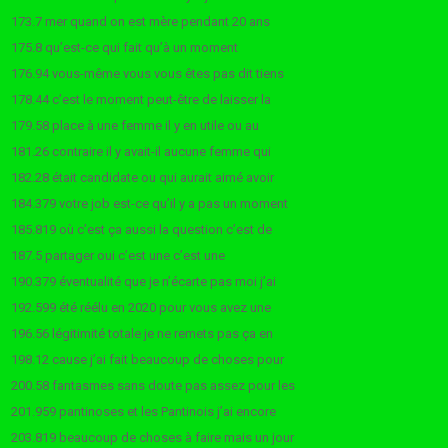
173.7 mer quand on est mère pendant 20 ans
175.8 qu’est-ce qui fait qu’à un moment
176.94 vous-même vous vous êtes pas dit tiens
178.44 c’est le moment peut-être de laisser la
179.58 place à une femme il y en utile ou au
181.26 contraire il y avait-il aucune femme qui
182.28 était candidate ou qui aurait aimé avoir
184.379 votre job est-ce qu’il y a pas un moment
185.819 où c’est ça aussi la question c’est de
187.5 partager oui c’est une c’est une
190.379 éventualité que je n’écarte pas moi j’ai
192.599 été réélu en 2020 pour vous avez une
196.56 légitimité totale je ne remets pas ça en
198.12 cause j’ai fait beaucoup de choses pour
200.58 fantasmes sans doute pas assez pour les
201.959 pantinoses et les Pantinois j’ai encore
203.819 beaucoup de choses à faire mais un jour