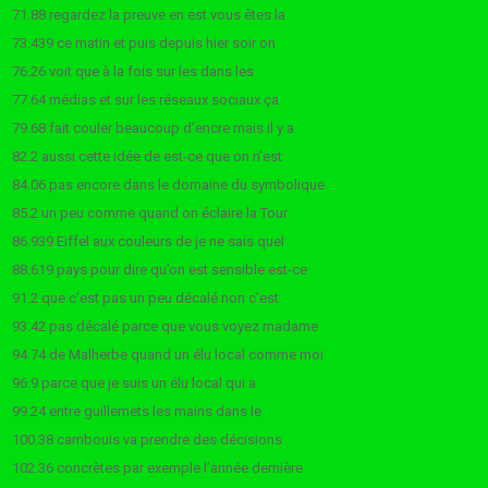
71.88 regardez la preuve en est vous êtes la
73.439 ce matin et puis depuis hier soir on
76.26 voit que à la fois sur les dans les
77.64 médias et sur les réseaux sociaux ça
79.68 fait couler beaucoup d’encre mais il y a
82.2 aussi cette idée de est-ce que on n’est
84.06 pas encore dans le domaine du symbolique
85.2 un peu comme quand on éclaire la Tour
86.939 Eiffel aux couleurs de je ne sais quel
88.619 pays pour dire qu’on est sensible est-ce
91.2 que c’est pas un peu décalé non c’est
93.42 pas décalé parce que vous voyez madame
94.74 de Malherbe quand un élu local comme moi
96.9 parce que je suis un élu local qui a
99.24 entre guillemets les mains dans le
100.38 cambouis va prendre des décisions
102.36 concrètes par exemple l’année dernière