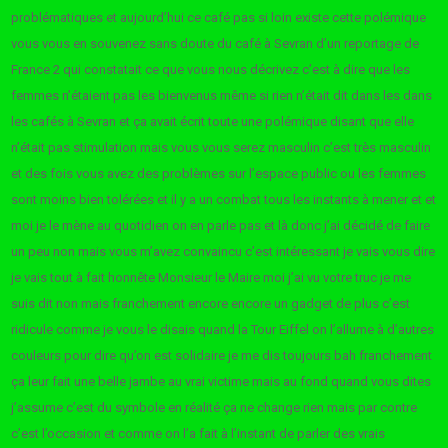
problématiques et aujourd’hui ce café pas si loin existe cette polémique
vous vous en souvenez sans doute du café à Sevran d’un reportage de
France 2 qui constatait ce que vous nous décrivez c’est à dire que les
femmes n’étaient pas les bienvenus même si rien n’était dit dans les dans
les cafés à Sevran et ça avait écrit toute une polémique disant que elle
n’était pas stimulation mais vous vous serez masculin c’est très masculin
et des fois vous avez des problèmes sur l’espace public ou les femmes
sont moins bien tolérées et il y a un combat tous les instants à mener et et
moi je le mène au quotidien on en parle pas et là donc j’ai décidé de faire
un peu non mais vous m’avez convaincu c’est intéressant je vais vous dire
je vais tout à fait honnête Monsieur le Maire moi j’ai vu votre truc je me
suis dit non mais franchement encore encore un gadget de plus c’est
ridicule comme je vous le disais quand la Tour Eiffel on l’allume à d’autres
couleurs pour dire qu’on est solidaire je me dis toujours bah franchement
ça leur fait une belle jambe au vrai victime mais au fond quand vous dites
j’assume c’est du symbole en réalité ça ne change rien mais par contre
c’est l’occasion et comme on l’a fait à l’instant de parler des vrais