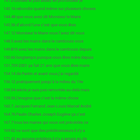
141.0 choses et pas assez en profondeur je
143.16 rebondis quand même sur plusieurs choses
144.48 que vous avez dit Monsieur le Maire
145.56 d’abord l’une c’est que vous êtes
147.12 Monsieur le Maire vous l’avez dit vous
148.5 avez les mains dans le cambouis vous
149.819 avez les mains dans le cambouis depuis
150.66 longtemps puisque vous êtes mère depuis
151.739 2001 ça fait 21 ans que vous êtes maire
154.14 de Pantin et avant vous j’ai regardé
156.12 pratiquement jusqu’à la milieu du 19e
158.34 siècle je suis pas remontée au-delà mais
159.36 j’imagine que c’est la même chose
160.7 Jacques Fernand Jean-Louis Marcel André
164.76 Paulin Charles Joseph Eugène ça c’est
167.7 tous les maires qui vous ont précédés ce
169.62 ne sont que des prédécesseurs il n’y a
171.42 eu aucune prédécis il n’y a jamais eu de