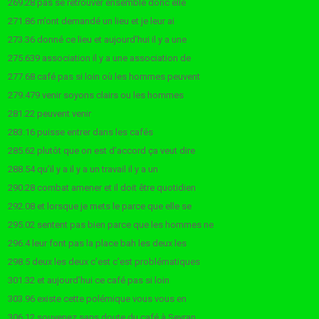
269.28 pas se retrouver ensemble donc elle
271.86 m’ont demandé un lieu et je leur ai
273.36 donné ce lieu et aujourd’hui il y a une
275.639 association il y a une association de
277.68 café pas si loin où les hommes peuvent
279.479 venir soyons clairs ou les hommes
281.22 peuvent venir
283.16 puisse entrer dans les cafés
285.62 plutôt que on est d’accord ça veut dire
288.54 qu’il y a il y a un travail il y a un
290.28 combat amener et il doit être quotidien
292.08 et lorsque je mets le parce que elle se
295.02 sentent pas bien parce que les hommes ne
296.4 leur font pas la place bah les deux les
298.5 deux les deux c’est c’est problématiques
301.32 et aujourd’hui ce café pas si loin
303.96 existe cette polémique vous vous en
306.12 souvenez sans doute du café à Sevran