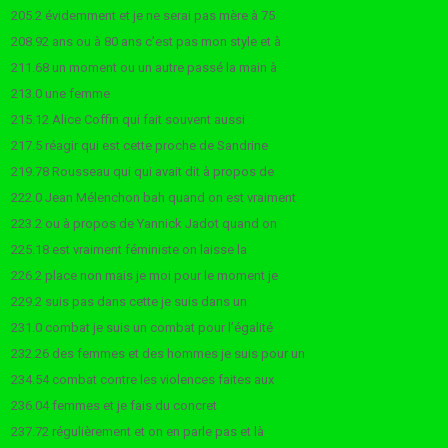
205.2 évidemment et je ne serai pas mère à 75
208.92 ans ou à 80 ans c’est pas mon style et à
211.68 un moment ou un autre passé la main à
213.0 une femme
215.12 Alice Coffin qui fait souvent aussi
217.5 réagir qui est cette proche de Sandrine
219.78 Rousseau qui qui avait dit à propos de
222.0 Jean Mélenchon bah quand on est vraiment
223.2 ou à propos de Yannick Jadot quand on
225.18 est vraiment féministe on laisse la
226.2 place non mais je moi pour le moment je
229.2 suis pas dans cette je suis dans un
231.0 combat je suis un combat pour l’égalité
232.26 des femmes et des hommes je suis pour un
234.54 combat contre les violences faites aux
236.04 femmes et je fais du concret
237.72 régulièrement et on en parle pas et là