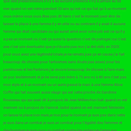
que des prédécesseurs il n’y a eu aucune prédécis il n’y a jamais eu de
mer quand on est mère pendant 20 ans qu’est-ce qui fait qu’à un moment
vous-même vous vous êtes pas dit tiens c’est le moment peut-être de
laisser la place à une femme il y en utile ou au contraire il y avait-il aucune
femme qui était candidate ou qui aurait aimé avoir votre job est-ce qu’il y
a pas un moment où c’est ça aussi la question c’est de partager oui c’est
une c’est une éventualité que je n’écarte pas moi j’ai été réélu en 2020
pour vous avez une légitimité totale je ne remets pas ça en cause j’ai fait
beaucoup de choses pour fantasmes sans doute pas assez pour les
pantinoses et les Pantinois j’ai encore beaucoup de choses à faire mais
un jour évidemment et je ne serai pas mère à 75 ans ou à 80 ans c’est pas
mon style et à un moment ou un autre passé la main à une femme Alice
Coffin qui fait souvent aussi réagir qui est cette proche de Sandrine
Rousseau qui qui avait dit à propos de Jean Mélenchon bah quand on est
vraiment ou à propos de Yannick Jadot quand on est vraiment féministe
on laisse la place non mais je moi pour le moment je suis pas dans cette
je suis dans un combat je suis un combat pour l’égalité des femmes et
des hommes je suis pour un combat contre les violences faites aux