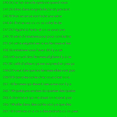
240.06 j’ai fait dans le symbole quand vous
241.26 dites dans le symbole j’ai dit pendant
242.819 un an on va voir toute une série
244.44 d’initiatives où on va coller le de
247.26 l’égalité à Pantin et on va avoir une
249.78 série d’initiatives pour pour combattre
251.64 cette inégalité entre les femmes et les
253.56 initiatives vous l’avez dit il y a cet
255.599 accueil des femmes afghane il y a ce
257.82 café d’ailleurs ça me surprend un peu ça
259.079 veut dire que les femmes elles vont pas
259.919 dans les cafés chez vous c’est trois
261.18 femmes qui étaient venus me voir il y a
262.199 quelques années du quartier des quatre
263.4 chemins et qui me disait on ne peut pas
265.199 aller dans des cafés où il y a que des
267.18 hommes on a on a des endroits où on peut