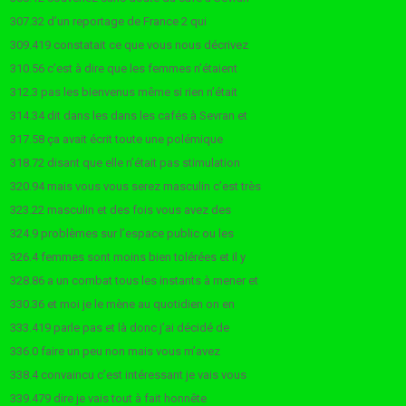
307.32 d’un reportage de France 2 qui
309.419 constatait ce que vous nous décrivez
310.56 c’est à dire que les femmes n’étaient
312.3 pas les bienvenus même si rien n’était
314.34 dit dans les dans les cafés à Sevran et
317.58 ça avait écrit toute une polémique
318.72 disant que elle n’était pas stimulation
320.94 mais vous vous serez masculin c’est très
323.22 masculin et des fois vous avez des
324.9 problèmes sur l’espace public ou les
326.4 femmes sont moins bien tolérées et il y
328.86 a un combat tous les instants à mener et
330.36 et moi je le mène au quotidien on en
333.419 parle pas et là donc j’ai décidé de
336.0 faire un peu non mais vous m’avez
338.4 convaincu c’est intéressant je vais vous
339.479 dire je vais tout à fait honnête