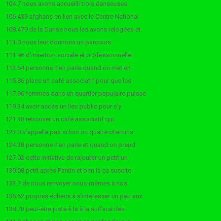
104.7 nous avons accueilli trois danseuses
106.439 afghans en lien avec le Centre National
108.479 de la Danse nous les avons relogées et
111.0 nous leur donnons un parcours
111.96 d’insertion sociale et professionnelle
113.64 personne n’en parle quand on met en
115.86 place un café associatif pour que les
117.96 femmes dans un quartier populaire puisse
119.34 avoir accès un lieu public pour s’y
121.38 retrouver un café associatif qui
123.0 s’appelle pas si loin ou quatre chemins
124.38 personne n’en parle et quand on prend
127.02 cette initiative de rajouter un petit un
130.08 petit après Pantin et ben là ça suscite
133.7 de nous renvoyer nous-mêmes à nos
136.62 propres échecs à s’intéresser un peu aux
138.78 peut-être juste à la à la surface des