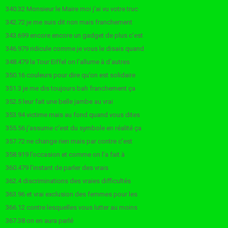
340.32 Monsieur le Maire moi j’ai vu votre truc
342.72 je me suis dit non mais franchement
343.699 encore encore un gadget de plus c’est
346.979 ridicule comme je vous le disais quand
348.479 la Tour Eiffel on l’allume à d’autres
350.16 couleurs pour dire qu’on est solidaire
351.3 je me dis toujours bah franchement ça
352.5 leur fait une belle jambe au vrai
353.94 victime mais au fond quand vous dites
355.56 j’assume c’est du symbole en réalité ça
357.72 ne change rien mais par contre c’est
358.919 l’occasion et comme on l’a fait à
360.479 l’instant de parler des vrais
362.4 discriminations des vraies difficultés
363.96 et vrai exclusion des femmes pour les
366.12 contre lesquelles vous lutter au moins
367.38 on en aura parlé