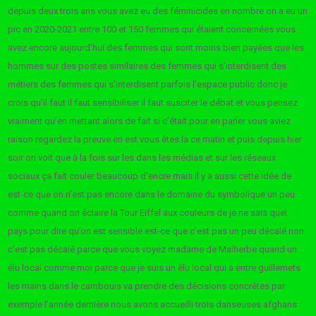
depuis deux trois ans vous avez eu des féminicides en nombre on a eu un
pic en 2020-2021 entre 100 et 150 femmes qui étaient concernées vous
avez encore aujourd’hui des femmes qui sont moins bien payées que les
hommes sur des postes similaires des femmes qui s’interdisent des
métiers des femmes qui s’interdisent parfois l’espace public donc je
crois qu’il faut il faut sensibiliser il faut susciter le débat et vous pensez
vraiment qu’en mettant alors de fait si c’était pour en parler vous aviez
raison regardez la preuve en est vous êtes la ce matin et puis depuis hier
soir on voit que à la fois sur les dans les médias et sur les réseaux
sociaux ça fait couler beaucoup d’encre mais il y a aussi cette idée de
est-ce que on n’est pas encore dans le domaine du symbolique un peu
comme quand on éclaire la Tour Eiffel aux couleurs de je ne sais quel
pays pour dire qu’on est sensible est-ce que c’est pas un peu décalé non
c’est pas décalé parce que vous voyez madame de Malherbe quand un
élu local comme moi parce que je suis un élu local qui a entre guillemets
les mains dans le cambouis va prendre des décisions concrètes par
exemple l’année dernière nous avons accueilli trois danseuses afghans