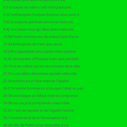
3.3 cocasse ce matin c’est votre parti pris
5.52 bertranquern bonjour bonjour vous avez à
7.62 la surprise générale annoncer leurs de
9.42 vos vœux vous qui êtes donc maire de
10.98 Pantin comme une de scène Saint-Denis
13.44 limitrophes de Paris que ça ne
15.299 s’appellerait plus pantin mais pantine
16.92 de manière officieuse mais que pendant
19.14 un an même sur les documents de la ville
21.24 vous alliez désormais appelé cette ville
23.34 pantine pour faire avancer l’égalité
26.279 femme homme on a cru que c’était un peu
28.38 une blague au début vous le comprenez
29.58 oui oui je le comprends mais l’idée
32.04 c’est de rajouter le de l’égalité femme
35.1 homme et le de la féminisation à la
38.28 ville de Pantin pour interpeller pour