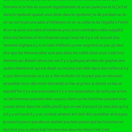
femmes et je fais du concret régulièrement et on en parle pas et là j’ai fait
dans le symbole quand vous dites dans le symbole j’ai dit pendant un an
on va voir toute une série d’initiatives où on va coller le de l’égalité à Pantin
et on va avoir une série d’initiatives pour pour combattre cette inégalité
entre les femmes et les initiatives vous l’avez dit il y a cet accueil des
femmes afghane il y a ce café d’ailleurs ça me surprend un peu ça veut
dire que les femmes elles vont pas dans les cafés chez vous c’est trois
femmes qui étaient venus me voir il y a quelques années du quartier des
quatre chemins et qui me disait on ne peut pas aller dans des cafés où il y
a que des hommes on a on a des endroits où on peut pas se retrouver
ensemble donc elle m’ont demandé un lieu et je leur ai donné ce lieu et
aujourd’hui il y a une association il y a une association de café pas si loin
où les hommes peuvent venir soyons clairs ou les hommes peuvent venir
puisse entrer dans les cafés plutôt que on est d’accord ça veut dire qu’il y
a il y a un travail il y a un combat amener et il doit être quotidien et lorsque
je mets le parce que elle se sentent pas bien parce que les hommes ne
leur font pas la place bah les deux les deux les deux c’est c’est