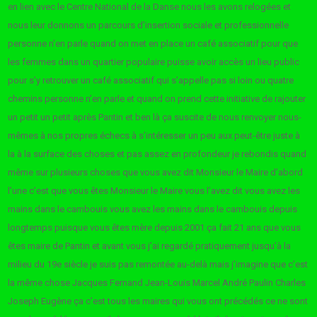
en lien avec le Centre National de la Danse nous les avons relogées et
nous leur donnons un parcours d’insertion sociale et professionnelle
personne n’en parle quand on met en place un café associatif pour que
les femmes dans un quartier populaire puisse avoir accès un lieu public
pour s’y retrouver un café associatif qui s’appelle pas si loin ou quatre
chemins personne n’en parle et quand on prend cette initiative de rajouter
un petit un petit après Pantin et ben là ça suscite de nous renvoyer nous-
mêmes à nos propres échecs à s’intéresser un peu aux peut-être juste à
la à la surface des choses et pas assez en profondeur je rebondis quand
même sur plusieurs choses que vous avez dit Monsieur le Maire d’abord
l’une c’est que vous êtes Monsieur le Maire vous l’avez dit vous avez les
mains dans le cambouis vous avez les mains dans le cambouis depuis
longtemps puisque vous êtes mère depuis 2001 ça fait 21 ans que vous
êtes maire de Pantin et avant vous j’ai regardé pratiquement jusqu’à la
milieu du 19e siècle je suis pas remontée au-delà mais j’imagine que c’est
la même chose Jacques Fernand Jean-Louis Marcel André Paulin Charles
Joseph Eugène ça c’est tous les maires qui vous ont précédés ce ne sont