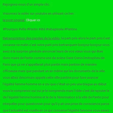
Rejoignez-nous d’un simple clic.
Visionnez la vidéo sur youtube en utilisant ce lien :
le post original:
Cliquer ici
#Pourquoi #ville #Pantin #été #rebaptisée #Pantine
Retranscription des paroles de la vidéo:
le parti pris alors le parti pris il est
cocasse ce matin c’est votre parti pris bertranquern bonjour bonjour vous
avez à la surprise générale annoncer leurs de vos vœux vous qui êtes
donc maire de Pantin comme une de scène Saint-Denis limitrophes de
Paris que ça ne s’appellerait plus pantin mais pantine de manière
officieuse mais que pendant un an même sur les documents de la ville
vous alliez désormais appelé cette ville pantine pour faire avancer
l’égalité femme homme on a cru que c’était un peu une blague au début
vous le comprenez oui oui je le comprends mais l’idée c’est de rajouter le
de l’égalité femme homme et le de la féminisation à la ville de Pantin pour
interpeller pour questionner pour qu’il y ait une prise de conscience parce
que l’actualité est cruelle en ce qui concerne l’égalité famome vous savez