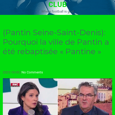
CLUB
Where football is god
(Pantin Seine-Saint-Denis):
Pourquoi la ville de Pantin a
été rebaptisée « Pantine »
2025-10-05
|
No Comments