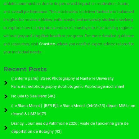
athletic communities due to its perceived impact on motivation, focus,
and overall performance. This article aims to deliver factual and balanced
insights for novice athletes, enthusiasts, and university students seeking
to explore how to integrate a choice of chastity into their training regimen
without jeopardizing their health or progress. For more detailed guidance
and resources, visit
Chastete
, where you can find expert advice tailored to
your individual needs.
Recent Posts
(nanterre paris): Street Photography at Nanterre University
Paris.#streetphotography #ophotogenic #ophotogenicchannel
No Sea to See Here! (4K)
(Le Blanc-Mesnil): [RER B] Le Blanc Mesnil (04/03/25) départ MI84 non
rénové & UM2 MI79
Drancy; Journées du Patrimoine 2026 : visite de l’ancienne gare de
déportation de Bobigny (93)