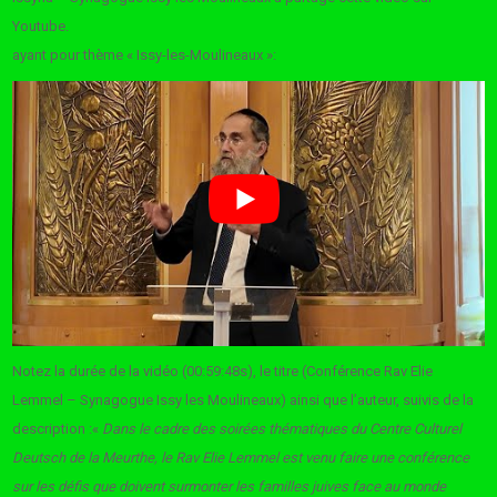
Youtube.
ayant pour thème « Issy-les-Moulineaux »:
Notez la durée de la vidéo (00:59:48s), le titre (Conférence Rav Elie
Lemmel – Synagogue Issy les Moulineaux) ainsi que l’auteur, suivis de la
description :«
Dans le cadre des soirées thématiques du Centre Culturel
Deutsch de la Meurthe, le Rav Elie Lemmel est venu faire une conférence
sur les défis que doivent surmonter les familles juives face au monde