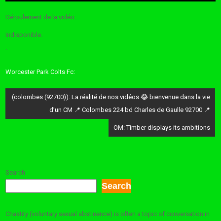
Déroulement de la vidéo:
Indisponible.
.
Worcester Park Colts Fc:
Post
(colombes (92700)): La réalité de nos vidéos 😂 bienvenue dans la vie
navigation
d’un CM 📍 Colombes 224 bd Charles de Gaulle 92700 📍
OM: Timber displays its ambitions
Search
Search
Chastity (voluntary sexual abstinence) is often a topic of conversation in