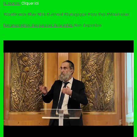
la source:
Cliquer ici
#Conférence #Rav #Elie #Lemmel #Synagogue #Issy #les #Moulineaux
Retranscription des paroles de la vidéo:
Non disponible.
.