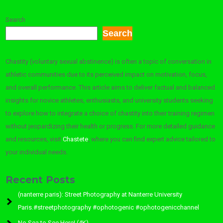
Search
Search
Chastity (voluntary sexual abstinence) is often a topic of conversation in
athletic communities due to its perceived impact on motivation, focus,
and overall performance. This article aims to deliver factual and balanced
insights for novice athletes, enthusiasts, and university students seeking
to explore how to integrate a choice of chastity into their training regimen
without jeopardizing their health or progress. For more detailed guidance
and resources, visit
Chastete
, where you can find expert advice tailored to
your individual needs.
Recent Posts
(nanterre paris): Street Photography at Nanterre University
Paris.#streetphotography #ophotogenic #ophotogenicchannel
No Sea to See Here! (4K)