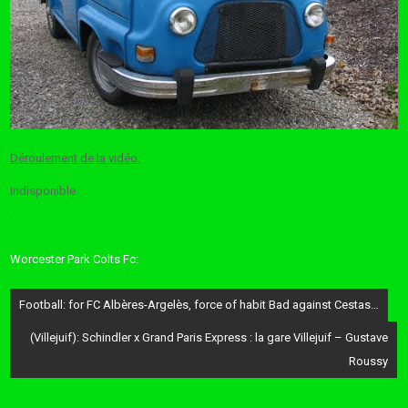
Déroulement de la vidéo:
Indisponible.
.
Worcester Park Colts Fc:
Post
Football: for FC Albères-Argelès, force of habit Bad against Cestas…
navigation
(Villejuif): Schindler x Grand Paris Express : la gare Villejuif – Gustave
Roussy