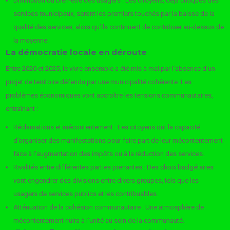
Diminution du bien-être des usagers : Les citoyens, déjà critiques des
services municipaux, seront les premiers touchés par la baisse de la
qualité des services, alors qu’ils continuent de contribuer au-dessus de
la moyenne.
La démocratie locale en déroute
Entre 2020 et 2025, le vivre ensemble a été mis à mal par l’absence d’un
projet de territoire défendu par une municipalité cohérente. Les
problèmes économiques vont accroître les tensions communautaires,
entraînant :
Réclamations et mécontentement : Les citoyens ont la capacité
d’organiser des manifestations pour faire part de leur mécontentement
face à l’augmentation des impôts ou à la réduction des services.
Rivalités entre différentes parties prenantes : Des choix budgétaires
vont engendrer des divisions entre divers groupes, tels que les
usagers de services publics et les contribuables.
Atténuation de la cohésion communautaire : Une atmosphère de
mécontentement nuira à l’unité au sein de la communauté.