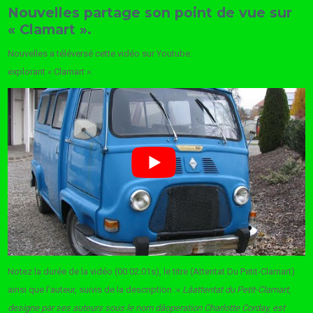
Nouvelles partage son point de vue sur
« Clamart ».
Nouvelles a téléversé cette vidéo sur Youtube.
explorant « Clamart »:
Notez la durée de la vidéo (00:02:01s), le titre (Attentat Du Petit-Clamart)
ainsi que l’auteur, suivis de la description :«
Lâattentat du Petit-Clamart,
designe par ses auteurs sous le nom dâoperation Charlotte Corday, est