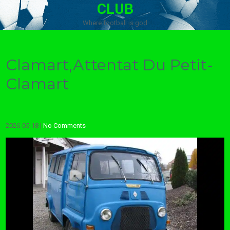
CLUB
Where football is god
Clamart,Attentat Du Petit-
Clamart
2026-05-18
|
No Comments